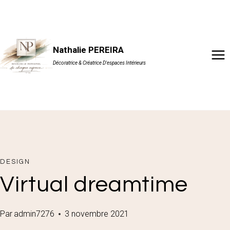
Aller
au
contenu
Nathalie PEREIRA
Décoratrice & Créatrice D'espaces Intérieurs
DESIGN
Virtual dreamtime
Par
admin7276
3 novembre 2021