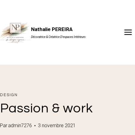
Aller
au
contenu
Nathalie PEREIRA
Décoratrice & Créatrice D'espaces Intérieurs
DESIGN
Passion & work
Par
admin7276
3 novembre 2021