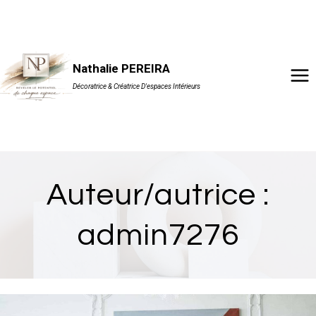
Aller
au
contenu
Nathalie PEREIRA
Décoratrice & Créatrice D'espaces Intérieurs
Auteur/autrice :
admin7276